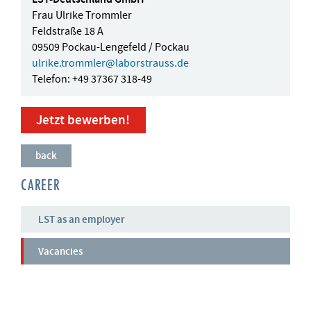
Frau Ulrike Trommler
Feldstraße 18 A
09509 Pockau-Lengefeld / Pockau
ulrike.trommler
@
laborstrauss.de
Telefon: +49 37367 318-49
back
CAREER
LST as an employer
Vacancies