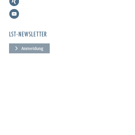
LST-NEWSLETTER
Anmeldung
UNTERNEHMEN
Über uns
Leistungen
News
Referenzen