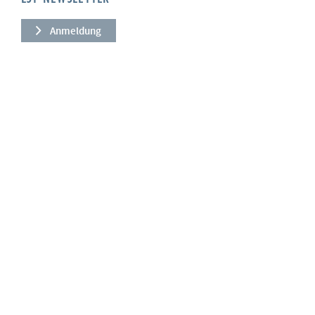
Anmeldung
UNTERNEHMEN
Über uns
Leistungen
News
Referenzen
Qualität
Unsere Werte
PRODUKTE