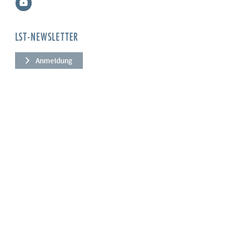
LST-NEWSLETTER
Anmeldung
UNTERNEHMEN
Über uns
Leistungen
News
Referenzen
Qualität