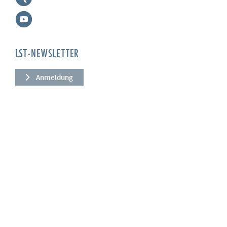
LST-NEWSLETTER
Anmeldung
UNTERNEHMEN
Über uns
Leistungen
News
Referenzen