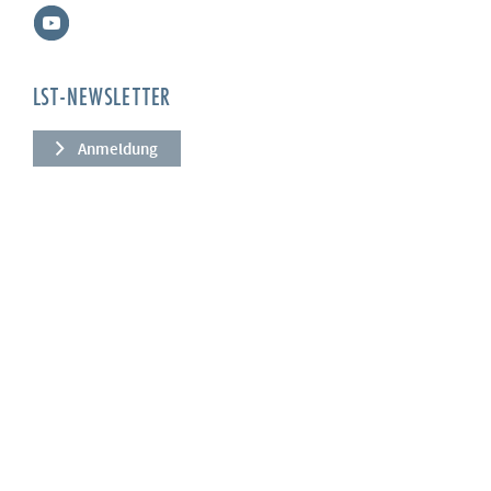
LST-NEWSLETTER
Anmeldung
UNTERNEHMEN
Über uns
Leistungen
News
Referenzen
Qualität