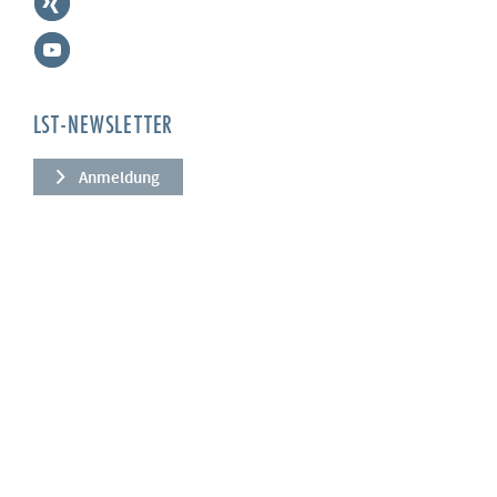
LST-NEWSLETTER
Anmeldung
UNTERNEHMEN
Über uns
Leistungen
News
Referenzen